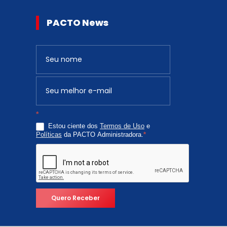
PACTO News
Newsletter
S
e
v
o
c
*
ê
Estou ciente dos
Termos de Uso
e
é
Políticas
da PACTO Administradora.
*
h
u
m
a
n
Quero Receber
o
,