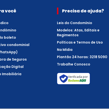
ra você
Precisa de ajuda?
ndico
Leis do Condomínio
ondômino
Modelos: Atas, Editais e
Regimentos
 do boleto
Políticas e Termos de Uso
tivo condominial
Na Mídia
WhatsApp)
Plantão 24 horas: 3218 5090
ora de Seguros
Trabalhe Conosco
icação Digital
 Imobiliária
Verificada por