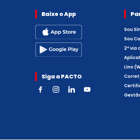
Baixe o App
Pa
Sou Sí
Sou C
2ª via
Aplica
Lino (
Siga a PACTO
Corret
Certif
Gestão