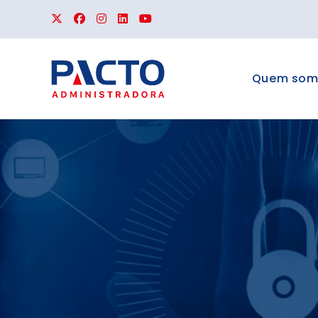
Quem som
APLIC
Para Síndicos
espaço, Ocorrê
Documentos e 
PACTO.