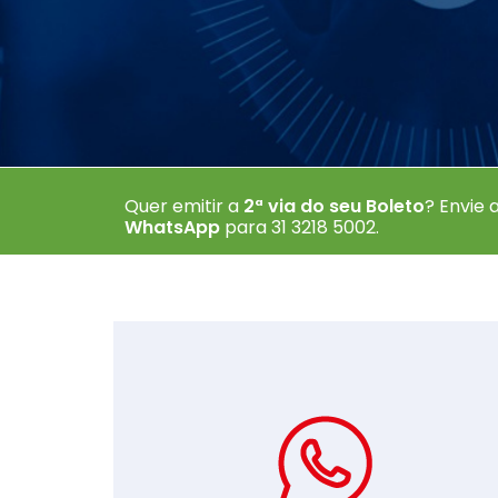
Baixe agor
Quer emitir a
2ª via do seu Boleto
? Envie
WhatsApp
para 31 3218 5002
.