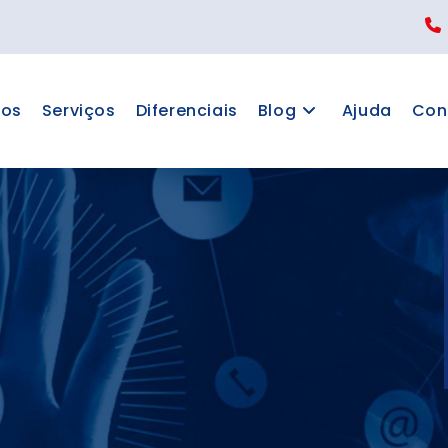
os
Serviços
Diferenciais
Blog
Ajuda
Con
ATIVO PACTO
 e Condôminos. Reserva de
ncias, Comunicados, 2ª via,
muito mais no novo aplicativo