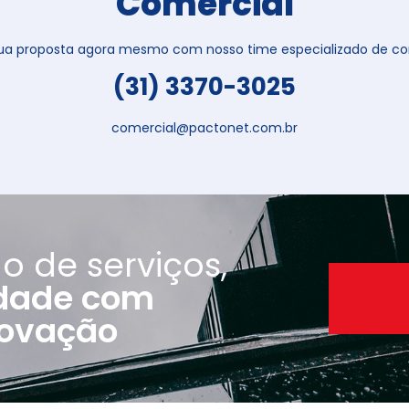
Comercial
 sua proposta agora mesmo com nosso time especializado de con
(31) 3370-3025
comercial@pactonet.com.br
o de serviços,
idade com
Uma história de confian
novação