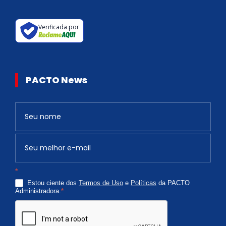
Verificada por
PACTO News
Newsletter
S
e
v
o
c
*
ê
Estou ciente dos
Termos de Uso
e
Políticas
da PACTO
é
Administradora.
*
h
u
m