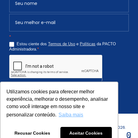
e
v
o
c
*
ê
Estou ciente dos
Termos de Uso
e
Políticas
da PACTO
é
Administradora.
*
h
u
m
a
n
Quero Receber
o
Utilizamos cookies para oferecer melhor
,
experiência, melhorar o desempenho, analisar
como você interage em nosso site e
d
e
personalizar conteúdo.
Saiba mais
i
Copyright © PACTO Administradora de Condomínios - 2026.
x
Recusar Cookies
Aceitar Cookies
Todos os Direitos Reservados.
e