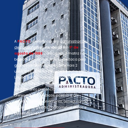
A
PACTO
é referência em
administração
de condomínios
. Fundada em
1º de
agosto de 1986
, conta com a matriz no
bairro Funcionários, que se destaca pela
grande infraestrutura, e com mais 2
unidades, uma no Belvedere e outra em
Lagoa Santa. Todas as localidades
mantêm o compromisso da PACTO com
atendimento presencial de excelência e
oferecem aos síndicos acesso a um
gerente de relacionamento, assegurando
assim uma gestão condominial eficaz e
personalizada.