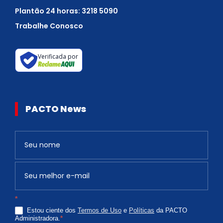
Plantão 24 horas: 3218 5090
Trabalhe Conosco
Verificada por
PACTO News
Newsletter
S
e
v
o
c
*
ê
Estou ciente dos
Termos de Uso
e
Políticas
da PACTO
é
Administradora.
*