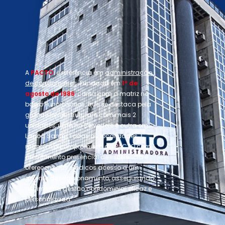
A
PACTO
é referência em
administração
de condomínios
. Fundada em
1º de
agosto de 1986
, conta com a matriz no
bairro Funcionários, que se destaca pela
grande infraestrutura, e com mais 2
unidades, uma no Belvedere e outra em
Lagoa Santa. Todas as localidades
mantêm o compromisso da PACTO com
atendimento presencial de excelência e
oferecem aos síndicos acesso a um
gerente de relacionamento, assegurando
assim uma gestão condominial eficaz e
personalizada.