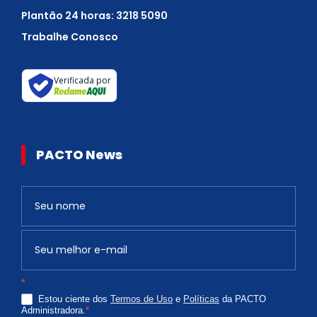
Plantão 24 horas: 3218 5090
Trabalhe Conosco
Verificada por
PACTO News
Newsletter
S
e
v
o
c
*
ê
Estou ciente dos
Termos de Uso
e
Políticas
da PACTO
é
Administradora.
*