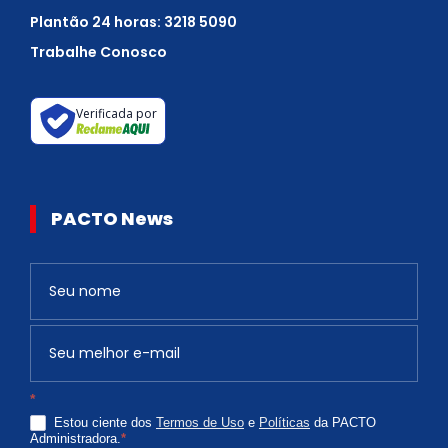
Plantão 24 horas: 3218 5090
Trabalhe Conosco
Verificada por
PACTO News
Newsletter
S
e
v
o
c
*
ê
Estou ciente dos
Termos de Uso
e
Políticas
da PACTO
é
Administradora.
*