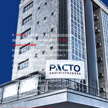
A
PACTO
é referência em
administração
de condomínios
. Fundada em
1º de
agosto de 1986
, conta com a matriz no
bairro Funcionários, que se destaca pela
grande infraestrutura, e com mais 2
unidades, uma no Belvedere e outra em
Lagoa Santa. Todas as localidades
mantêm o compromisso da PACTO com
atendimento presencial de excelência e
oferecem aos síndicos acesso a um
gerente de relacionamento, assegurando
assim uma gestão condominial eficaz e
personalizada.