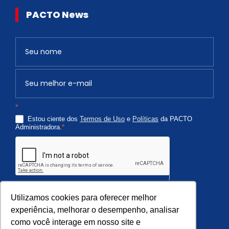
PACTO News
Newsletter
S
e
v
o
c
*
ê
Estou ciente dos
Termos de Uso
e
Políticas
da PACTO
é
Administradora.
*
h
u
m
a
n
Quero Receber
o
Utilizamos cookies para oferecer melhor
,
experiência, melhorar o desempenho, analisar
como você interage em nosso site e
d