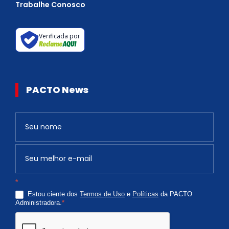
Trabalhe Conosco
Verificada por
PACTO News
Newsletter
S
e
v
o
c
*
ê
Estou ciente dos
Termos de Uso
e
Políticas
da PACTO
é
Administradora.
*
h
u