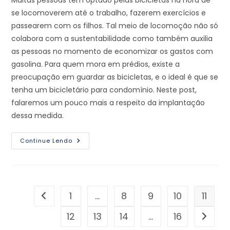
Muitas pessoas têm optado pelas bicicletas na hora de
se locomoverem até o trabalho, fazerem exercícios e
passearem com os filhos. Tal meio de locomoção não só
colabora com a sustentabilidade como também auxilia
as pessoas no momento de economizar os gastos com
gasolina. Para quem mora em prédios, existe a
preocupação em guardar as bicicletas, e o ideal é que se
tenha um bicicletário para condomínio. Neste post,
falaremos um pouco mais a respeito da implantação
dessa medida.
Continue Lendo
1
…
8
9
10
11
12
13
14
…
16