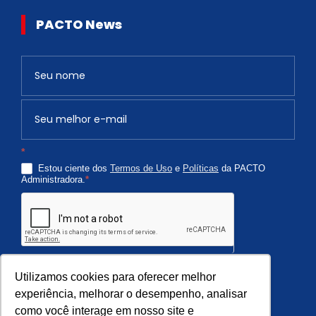
PACTO News
Newsletter
S
e
v
o
c
*
ê
Estou ciente dos
Termos de Uso
e
Políticas
da PACTO
é
Administradora.
*
h
u
m
a
n
Quero Receber
o
Utilizamos cookies para oferecer melhor
,
experiência, melhorar o desempenho, analisar
como você interage em nosso site e
d