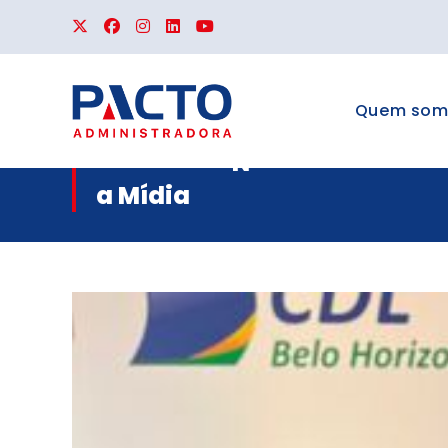
Quem som
N
a Mídia