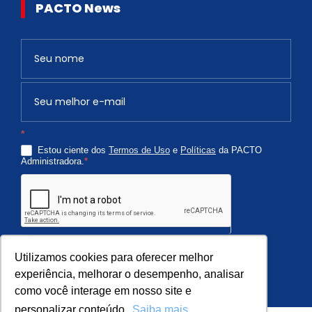
PACTO News
Newsletter
S
e
v
o
c
*
ê
Estou ciente dos
Termos de Uso
e
Políticas
da PACTO
é
Administradora.
*
h
u
m
a
n
Quero Receber
o
Utilizamos cookies para oferecer melhor
,
experiência, melhorar o desempenho, analisar
como você interage em nosso site e
d
e
personalizar conteúdo.
Saiba mais