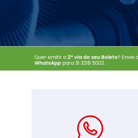
Baixe agor
Quer emitir a
2ª via do seu Boleto
? Envie
WhatsApp
para 31 3218 5002
.