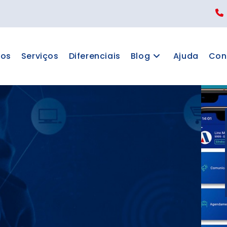
os
Serviços
Diferenciais
Blog
Ajuda
Con
ATIVO PACTO
 e Condôminos. Reserva de
ncias, Comunicados, 2ª via,
muito mais no novo aplicativo