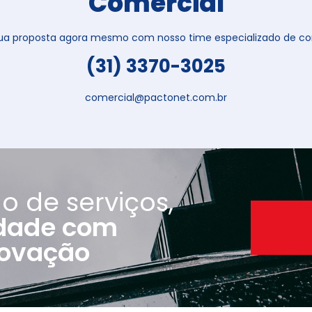
Comercial
 sua proposta agora mesmo com nosso time especializado de con
(31) 3370-3025
comercial@pactonet.com.br
o de serviços,
idade com
Uma história de confian
novação