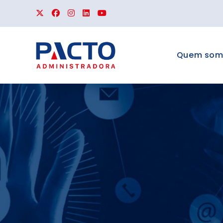
Quem som
APLIC
Para Síndicos
espaço, Ocorrê
Documentos e 
PACTO.