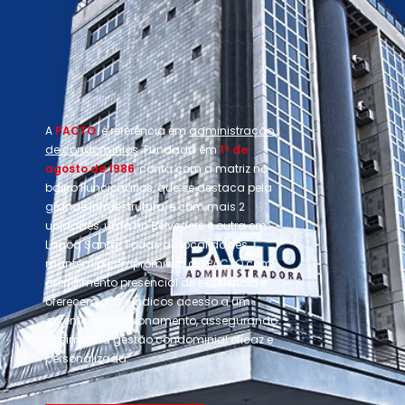
A
PACTO
é referência em
administração
de condomínios
. Fundada em
1º de
agosto de 1986
, conta com a matriz no
bairro Funcionários, que se destaca pela
grande infraestrutura, e com mais 2
unidades, uma no Belvedere e outra em
Lagoa Santa. Todas as localidades
mantêm o compromisso da PACTO com
atendimento presencial de excelência e
oferecem aos síndicos acesso a um
gerente de relacionamento, assegurando
assim uma gestão condominial eficaz e
personalizada.