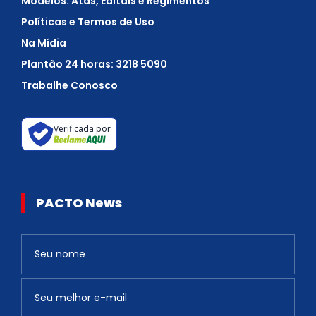
Modelos: Atas, Editais e Regimentos
Políticas e Termos de Uso
Na Mídia
Plantão 24 horas: 3218 5090
Trabalhe Conosco
Verificada por
PACTO News
Newsletter
S
e
v
o
c