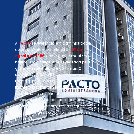
A
PACTO
é referência em
administração
de condomínios
. Fundada em
1º de
agosto de 1986
, conta com a matriz no
bairro Funcionários, que se destaca pela
grande infraestrutura, e com mais 2
unidades, uma no Belvedere e outra em
Lagoa Santa. Todas as localidades
mantêm o compromisso da PACTO com
atendimento presencial de excelência e
oferecem aos síndicos acesso a um
gerente de relacionamento, assegurando
assim uma gestão condominial eficaz e
personalizada.