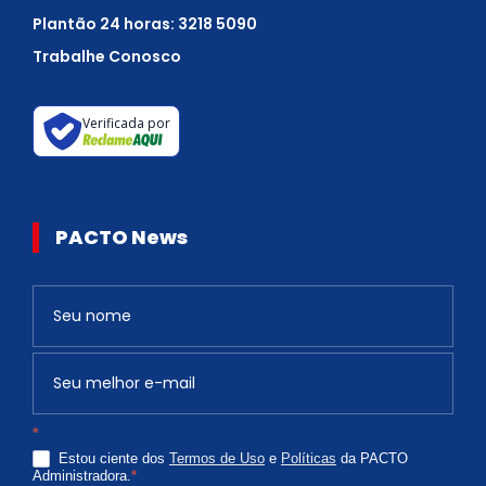
Plantão 24 horas: 3218 5090
Trabalhe Conosco
Verificada por
PACTO News
Newsletter
S
e
v
o
c
*
ê
Estou ciente dos
Termos de Uso
e
Políticas
da PACTO
é
Administradora.
*