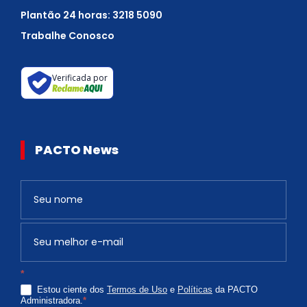
Plantão 24 horas: 3218 5090
Trabalhe Conosco
Verificada por
PACTO News
Newsletter
S
e
v
o
c
*
ê
Estou ciente dos
Termos de Uso
e
Políticas
da PACTO
é
Administradora.
*