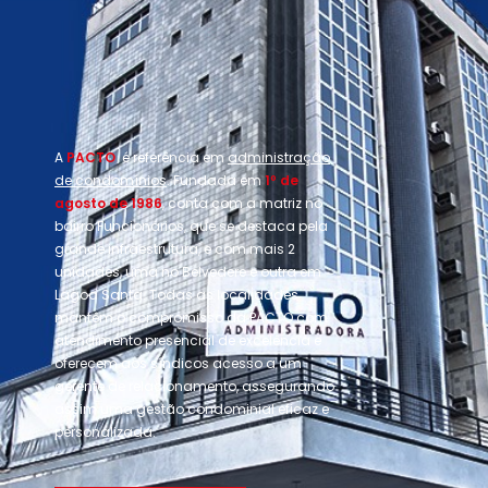
A
PACTO
é referência em
administração
de condomínios
. Fundada em
1º de
agosto de 1986
, conta com a matriz no
bairro Funcionários, que se destaca pela
grande infraestrutura, e com mais 2
unidades, uma no Belvedere e outra em
Lagoa Santa. Todas as localidades
mantêm o compromisso da PACTO com
atendimento presencial de excelência e
oferecem aos síndicos acesso a um
gerente de relacionamento, assegurando
assim uma gestão condominial eficaz e
personalizada.