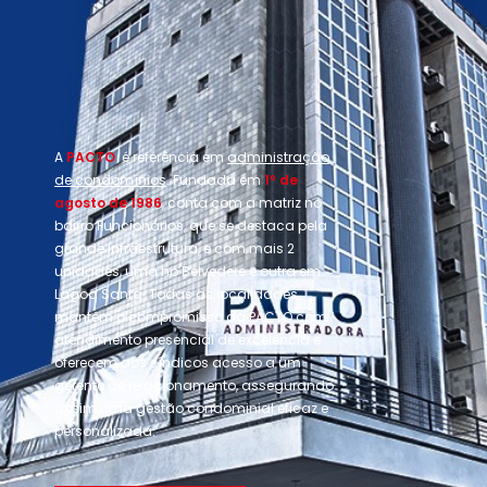
A
PACTO
é referência em
administração
de condomínios
. Fundada em
1º de
agosto de 1986
, conta com a matriz no
bairro Funcionários, que se destaca pela
grande infraestrutura, e com mais 2
unidades, uma no Belvedere e outra em
Lagoa Santa. Todas as localidades
mantêm o compromisso da PACTO com
atendimento presencial de excelência e
oferecem aos síndicos acesso a um
gerente de relacionamento, assegurando
assim uma gestão condominial eficaz e
personalizada.