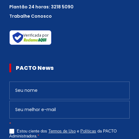
Plantão 24 horas: 3218 5090
Trabalhe Conosco
Verificada por
PACTO News
Newsletter
S
e
v
o
c
*
ê
Estou ciente dos
Termos de Uso
e
Políticas
da PACTO
é
Administradora.
*