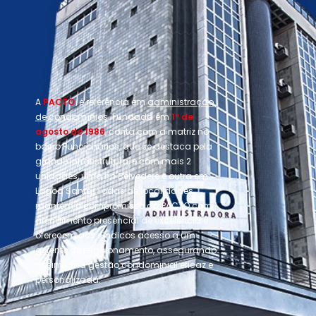
A
PACTO
é referência em
administração
de condomínios
. Fundada em
1º de
agosto de 1986
, conta com a matriz no
bairro Funcionários, que se destaca pela
grande infraestrutura, e com mais 2
unidades, uma no Belvedere e outra em
Lagoa Santa. Todas as localidades
mantêm o compromisso da PACTO com
atendimento presencial de excelência e
oferecem aos síndicos acesso a um
gerente de relacionamento, assegurando
assim uma gestão condominial eficaz e
personalizada.