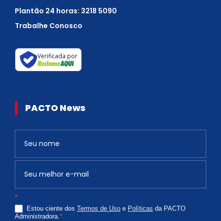
Plantão 24 horas: 3218 5090
Trabalhe Conosco
Verificada por
PACTO News
Newsletter
S
e
v
o
c
*
ê
Estou ciente dos
Termos de Uso
e
Políticas
da PACTO
é
Administradora.
*