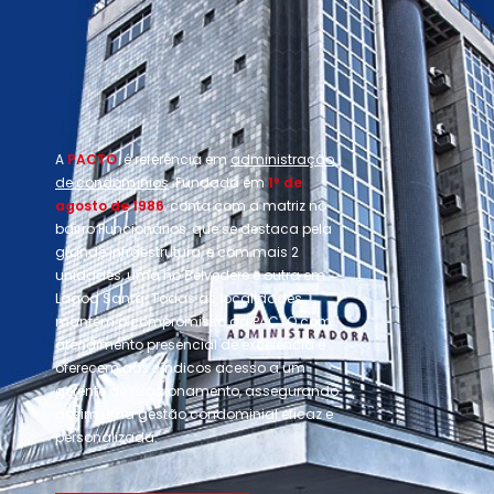
A
PACTO
é referência em
administração
de condomínios
. Fundada em
1º de
agosto de 1986
, conta com a matriz no
bairro Funcionários, que se destaca pela
grande infraestrutura, e com mais 2
unidades, uma no Belvedere e outra em
Lagoa Santa. Todas as localidades
mantêm o compromisso da PACTO com
atendimento presencial de excelência e
oferecem aos síndicos acesso a um
gerente de relacionamento, assegurando
assim uma gestão condominial eficaz e
personalizada.