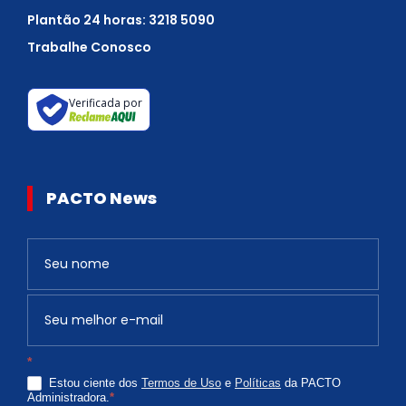
Plantão 24 horas: 3218 5090
Trabalhe Conosco
Verificada por
PACTO News
Newsletter
S
e
v
o
c
*
ê
Estou ciente dos
Termos de Uso
e
Políticas
da PACTO
é
Administradora.
*