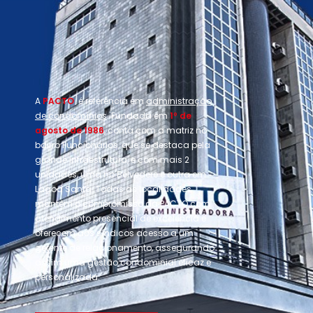
A
PACTO
é referência em
administração
de condomínios
. Fundada em
1º de
agosto de 1986
, conta com a matriz no
bairro Funcionários, que se destaca pela
grande infraestrutura, e com mais 2
unidades, uma no Belvedere e outra em
Lagoa Santa. Todas as localidades
mantêm o compromisso da PACTO com
atendimento presencial de excelência e
oferecem aos síndicos acesso a um
gerente de relacionamento, assegurando
assim uma gestão condominial eficaz e
personalizada.