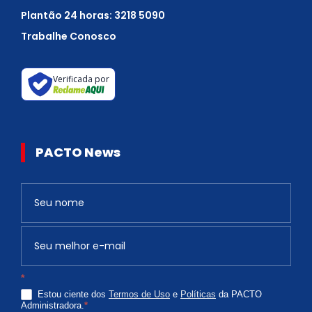
Plantão 24 horas: 3218 5090
Trabalhe Conosco
Verificada por
PACTO News
Newsletter
S
e
v
o
c
*
ê
Estou ciente dos
Termos de Uso
e
Políticas
da PACTO
é
Administradora.
*