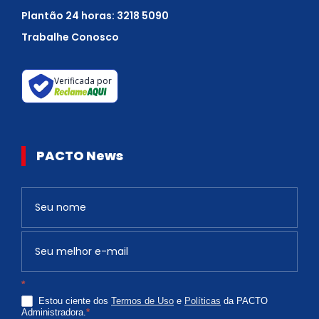
Plantão 24 horas: 3218 5090
Trabalhe Conosco
Verificada por
PACTO News
Newsletter
S
e
v
o
c
*
ê
Estou ciente dos
Termos de Uso
e
Políticas
da PACTO
é
Administradora.
*