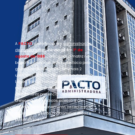
A
PACTO
é referência em
administração
de condomínios
. Fundada em
1º de
agosto de 1986
, conta com a matriz no
bairro Funcionários, que se destaca pela
grande infraestrutura, e com mais 2
unidades, uma no Belvedere e outra em
Lagoa Santa. Todas as localidades
mantêm o compromisso da PACTO com
atendimento presencial de excelência e
oferecem aos síndicos acesso a um
gerente de relacionamento, assegurando
assim uma gestão condominial eficaz e
personalizada.