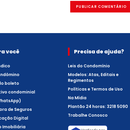
ra você
Precisa de ajuda?
ndico
Leis do Condomínio
ondômino
Modelos: Atas, Editais e
Regimentos
 do boleto
Políticas e Termos de Uso
tivo condominial
Na Mídia
WhatsApp)
Plantão 24 horas: 3218 5090
ora de Seguros
Trabalhe Conosco
icação Digital
 Imobiliária