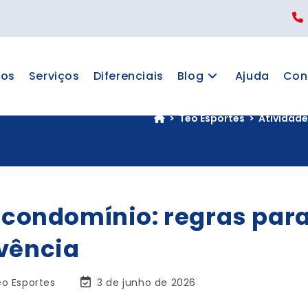
os
Serviços
Diferenciais
Blog
Ajuda
Con
>
Teo Esportes
>
Atividade
o condomínio: regras par
ivência
o Esportes
3 de junho de 2026