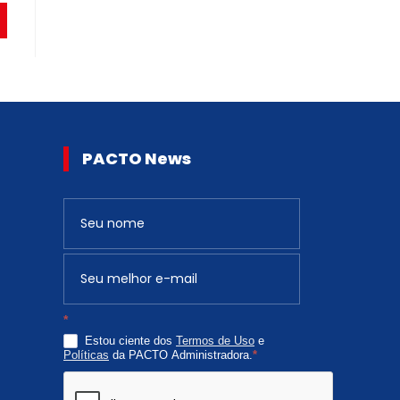
PACTO News
Newsletter
S
e
v
o
c
*
ê
Estou ciente dos
Termos de Uso
e
é
Políticas
da PACTO Administradora.
*
h
u