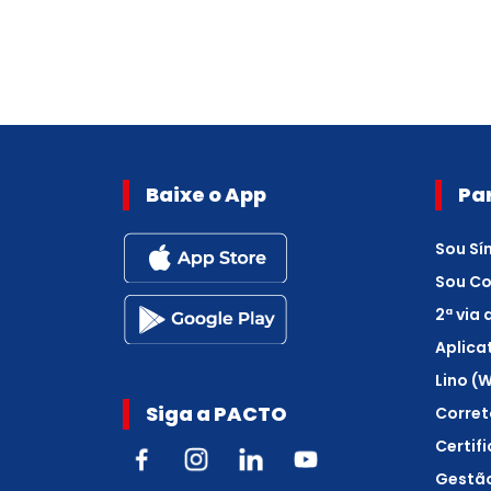
Baixe o App
Pa
Sou Sí
Sou C
2ª via
Aplica
Lino (
Siga a PACTO
Corret
Certif
Gestão