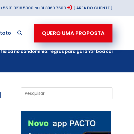
+55 31 3218 5000 ou 31 3360 7500
[ ÁREA DO CLIENTE ]
QUERO UMA PROPOSTA
tato
 física no condomínio: regras para garantir boa convivência
a