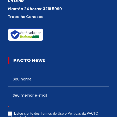
Na Mídia
Plantão 24 horas: 3218 5090
Trabalhe Conosco
Verificada por
PACTO News
Newsletter
S
e
v
o
c
*
ê
Estou ciente dos
Termos de Uso
e
Políticas
da PACTO
é