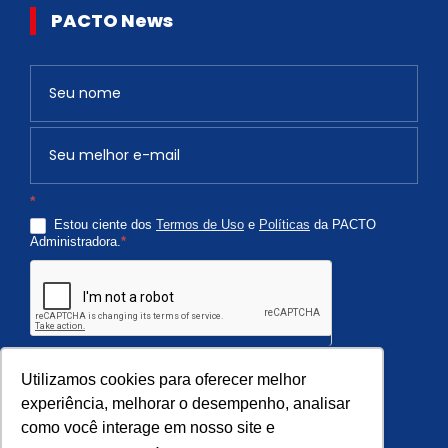
PACTO News
Newsletter
S
e
v
o
c
*
ê
Estou ciente dos
Termos de Uso
e
Políticas
da PACTO
é
Administradora.
*
h
u
m
a
n
Quero Receber
o
Utilizamos cookies para oferecer melhor
,
experiência, melhorar o desempenho, analisar
como você interage em nosso site e
d