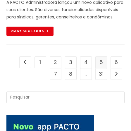
A PACTO Administradora lançou um novo aplicativo para
seus clientes. São diversas funcionalidades disponíveis
para síndicos, gerentes, conselheiros e condôminos.
Continue Lendo
1
2
3
4
5
6
7
8
…
31