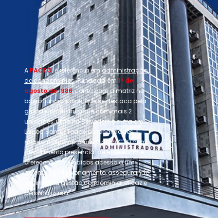
A
PACTO
é referência em
administração
de condomínios
. Fundada em
1º de
agosto de 1986
, conta com a matriz no
bairro Funcionários, que se destaca pela
grande infraestrutura, e com mais 2
unidades, uma no Belvedere e outra em
Lagoa Santa. Todas as localidades
mantêm o compromisso da PACTO com
atendimento presencial de excelência e
oferecem aos síndicos acesso a um
gerente de relacionamento, assegurando
assim uma gestão condominial eficaz e
personalizada.