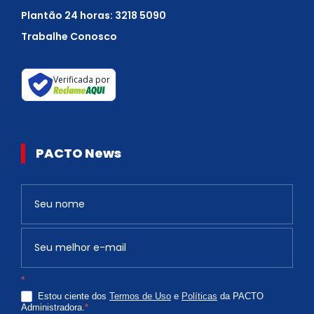
Plantão 24 horas: 3218 5090
Trabalhe Conosco
Verificada por
PACTO News
Newsletter
S
e
v
o
c
*
ê
Estou ciente dos
Termos de Uso
e
Políticas
da PACTO
é
Administradora.
*