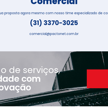
Comercial
 sua proposta agora mesmo com nosso time especializado de con
(31) 3370-3025
comercial@pactonet.com.br
o de serviços,
idade com
Uma história de confian
novação