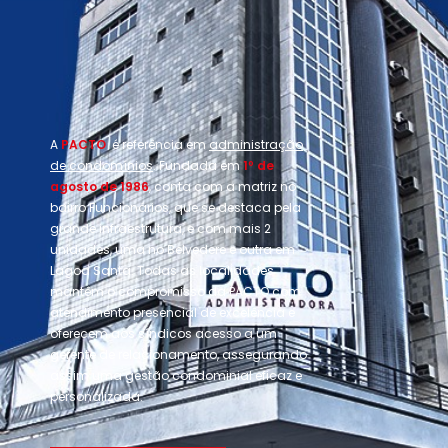
A
PACTO
é referência em
administração
de condomínios
. Fundada em
1º de
agosto de 1986
, conta com a matriz no
bairro Funcionários, que se destaca pela
grande infraestrutura, e com mais 2
unidades, uma no Belvedere e outra em
Lagoa Santa. Todas as localidades
mantêm o compromisso da PACTO com
atendimento presencial de excelência e
oferecem aos síndicos acesso a um
gerente de relacionamento, assegurando
assim uma gestão condominial eficaz e
personalizada.