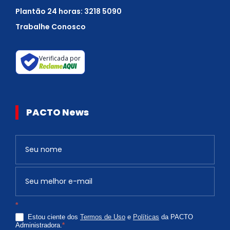
Plantão 24 horas: 3218 5090
Trabalhe Conosco
Verificada por
PACTO News
Newsletter
S
e
v
o
c
*
ê
Estou ciente dos
Termos de Uso
e
Políticas
da PACTO
é
Administradora.
*