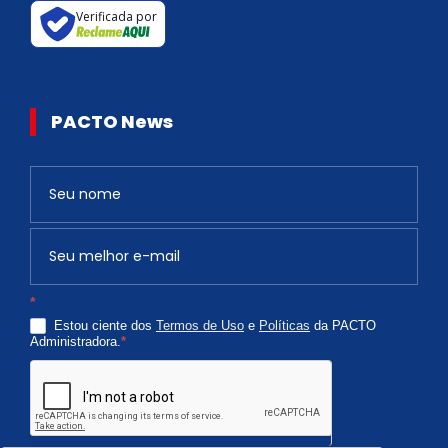
Verificada por
PACTO News
Newsletter
S
e
v
o
c
*
ê
Estou ciente dos
Termos de Uso
e
Políticas
da PACTO
é
Administradora.
*
h
u
m
a