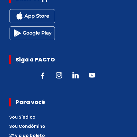
Siga a PACTO
Para você
Sou Síndico
Sou Condômino
2ª via do boleto