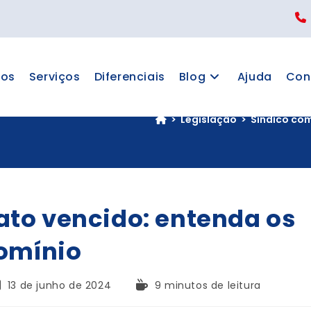
os
Serviços
Diferenciais
Blog
Ajuda
Con
>
Legislação
>
Síndico co
to vencido: entenda os
domínio
13 de junho de 2024
9 minutos de leitura