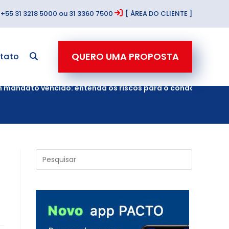
+55 31 3218 5000 ou 31 3360 7500
[ ÁREA DO CLIENTE ]
QUERO UMA PROPOSTA
tato
m mandato vencido: entenda os riscos para o condomínio