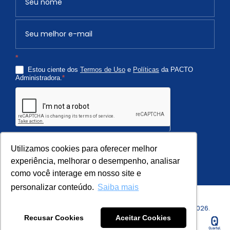
e
v
o
c
*
ê
Estou ciente dos
Termos de Uso
e
Políticas
da PACTO
é
Administradora.
*
h
u
m
a
n
Quero Receber
o
Utilizamos cookies para oferecer melhor
,
experiência, melhorar o desempenho, analisar
como você interage em nosso site e
d
e
personalizar conteúdo.
Saiba mais
i
Copyright © PACTO Administradora de Condomínios - 2026.
x
Recusar Cookies
Aceitar Cookies
Todos os Direitos Reservados.
e