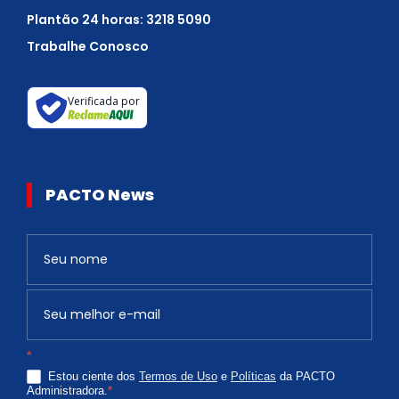
Plantão 24 horas: 3218 5090
Trabalhe Conosco
Verificada por
PACTO News
Newsletter
S
e
v
o
c
*
ê
Estou ciente dos
Termos de Uso
e
Políticas
da PACTO
é
Administradora.
*