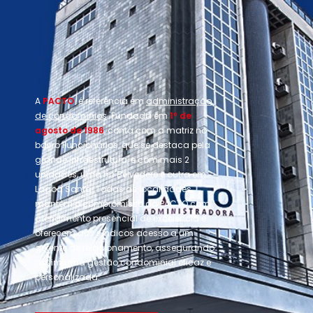
A
PACTO
é referência em
administração
de condomínios
. Fundada em
1º de
agosto de 1986
, conta com a matriz no
bairro Funcionários, que se destaca pela
grande infraestrutura, e com mais 2
unidades, uma no Belvedere e outra em
Lagoa Santa. Todas as localidades
mantêm o compromisso da PACTO com
atendimento presencial de excelência e
oferecem aos síndicos acesso a um
gerente de relacionamento, assegurando
assim uma gestão condominial eficaz e
personalizada.