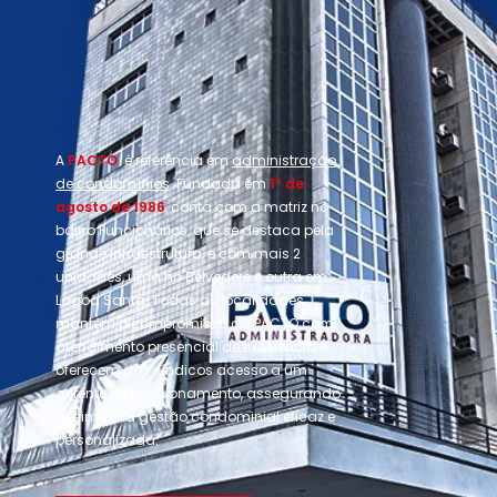
A
PACTO
é referência em
administração
de condomínios
. Fundada em
1º de
agosto de 1986
, conta com a matriz no
bairro Funcionários, que se destaca pela
grande infraestrutura, e com mais 2
unidades, uma no Belvedere e outra em
Lagoa Santa. Todas as localidades
mantêm o compromisso da PACTO com
atendimento presencial de excelência e
oferecem aos síndicos acesso a um
gerente de relacionamento, assegurando
assim uma gestão condominial eficaz e
personalizada.