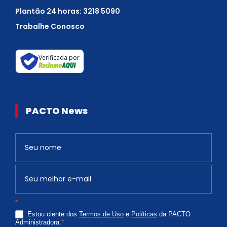
Plantão 24 horas: 3218 5090
Trabalhe Conosco
Verificada por
PACTO News
Newsletter
S
e
v
o
c
*
ê
Estou ciente dos
Termos de Uso
e
Políticas
da PACTO
é
Administradora.
*