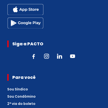
Siga a PACTO
Para você
Sou Síndico
Sou Condômino
2ª via do boleto