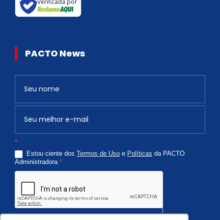
Verificada por
PACTO News
Newsletter
S
e
v
o
c
*
ê
Estou ciente dos
Termos de Uso
e
Políticas
da PACTO
é
Administradora.
*
h
u
m
a
n