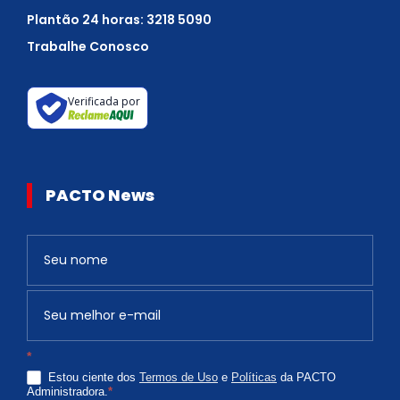
Plantão 24 horas: 3218 5090
Trabalhe Conosco
Verificada por
PACTO News
Newsletter
S
e
v
o
c
*
ê
Estou ciente dos
Termos de Uso
e
Políticas
da PACTO
é
Administradora.
*