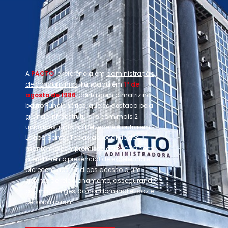
A
PACTO
é referência em
administração
de condomínios
. Fundada em
1º de
agosto de 1986
, conta com a matriz no
bairro Funcionários, que se destaca pela
grande infraestrutura, e com mais 2
unidades, uma no Belvedere e outra em
Lagoa Santa. Todas as localidades
mantêm o compromisso da PACTO com
atendimento presencial de excelência e
oferecem aos síndicos acesso a um
gerente de relacionamento, assegurando
assim uma gestão condominial eficaz e
personalizada.