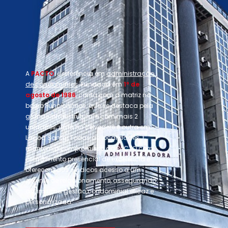
A
PACTO
é referência em
administração
de condomínios
. Fundada em
1º de
agosto de 1986
, conta com a matriz no
bairro Funcionários, que se destaca pela
grande infraestrutura, e com mais 2
unidades, uma no Belvedere e outra em
Lagoa Santa. Todas as localidades
mantêm o compromisso da PACTO com
atendimento presencial de excelência e
oferecem aos síndicos acesso a um
gerente de relacionamento, assegurando
assim uma gestão condominial eficaz e
personalizada.