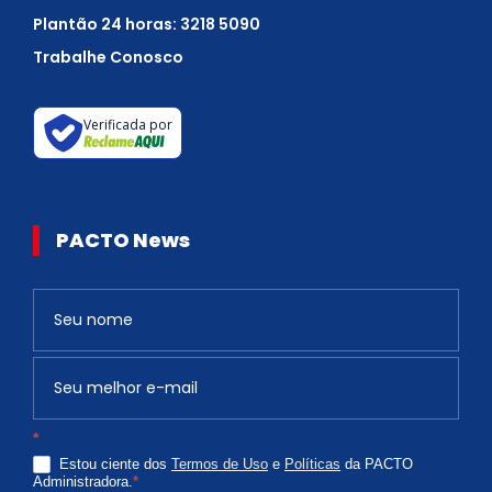
Plantão 24 horas: 3218 5090
Trabalhe Conosco
Verificada por
PACTO News
Newsletter
S
e
v
o
c
*
ê
Estou ciente dos
Termos de Uso
e
Políticas
da PACTO
é
Administradora.
*