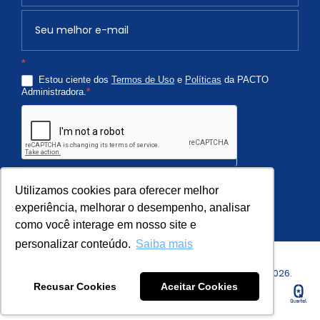
v
o
c
*
ê
Estou ciente dos
Termos de Uso
e
Políticas
da PACTO
é
Administradora.
*
h
u
m
a
n
Quero Receber
o
Utilizamos cookies para oferecer melhor
,
experiência, melhorar o desempenho, analisar
como você interage em nosso site e
d
e
personalizar conteúdo.
Saiba mais
i
Copyright © PACTO Administradora de Condomínios - 2026.
x
Recusar Cookies
Aceitar Cookies
Todos os Direitos Reservados.
e
e