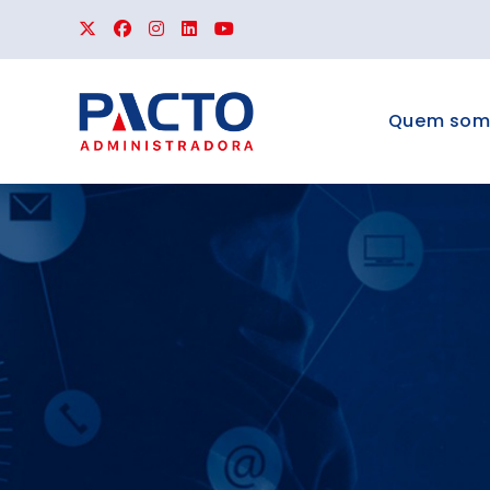
Quem som
APLIC
Para Síndicos
espaço, Ocorrê
Documentos e 
PACTO.