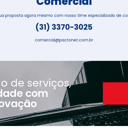
Comercial
 sua proposta agora mesmo com nosso time especializado de con
(31) 3370-3025
comercial@pactonet.com.br
o de serviços,
idade com
Uma história de confian
novação