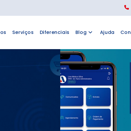
os
Serviços
Diferenciais
Blog
Ajuda
Con
ATIVO PACTO
 e Condôminos. Reserva de
ncias, Comunicados, 2ª via,
muito mais no novo aplicativo