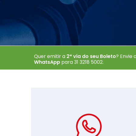
Baixe agor
Quer emitir a
2ª via do seu Boleto
? Envie
WhatsApp
para 31 3218 5002
.