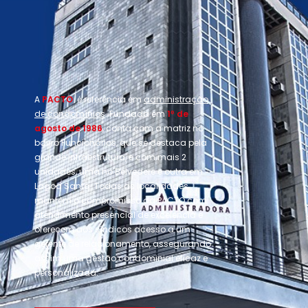
A
PACTO
é referência em
administração
de condomínios
. Fundada em
1º de
agosto de 1986
, conta com a matriz no
bairro Funcionários, que se destaca pela
grande infraestrutura, e com mais 2
unidades, uma no Belvedere e outra em
Lagoa Santa. Todas as localidades
mantêm o compromisso da PACTO com
atendimento presencial de excelência e
oferecem aos síndicos acesso a um
gerente de relacionamento, assegurando
assim uma gestão condominial eficaz e
personalizada.