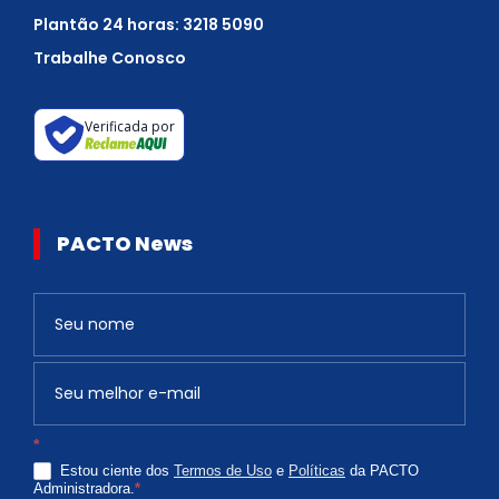
Plantão 24 horas: 3218 5090
Trabalhe Conosco
Verificada por
PACTO News
Newsletter
S
e
v
o
c
*
ê
Estou ciente dos
Termos de Uso
e
Políticas
da PACTO
é
Administradora.
*