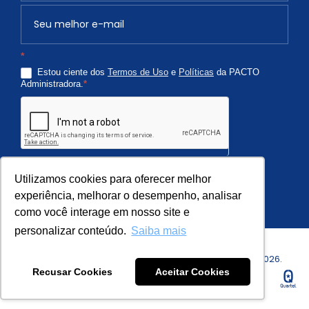
v
o
c
*
ê
Estou ciente dos
Termos de Uso
e
Políticas
da PACTO
é
Administradora.
*
h
u
m
a
n
Quero Receber
o
Utilizamos cookies para oferecer melhor
,
experiência, melhorar o desempenho, analisar
como você interage em nosso site e
d
e
personalizar conteúdo.
Saiba mais
i
Copyright © PACTO Administradora de Condomínios - 2026.
x
Recusar Cookies
Aceitar Cookies
Todos os Direitos Reservados.
e
e