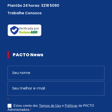
Plantão 24 horas: 3218 5090
Trabalhe Conosco
Verificada por
PACTO News
Newsletter
S
e
v
o
c
*
ê
Estou ciente dos
Termos de Uso
e
Políticas
da PACTO
é
Administradora.
*