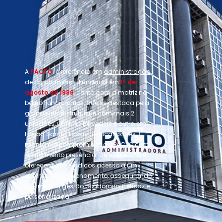
A
PACTO
é referência em
administração
de condomínios
. Fundada em
1º de
agosto de 1986
, conta com a matriz no
bairro Funcionários, que se destaca pela
grande infraestrutura, e com mais 2
unidades, uma no Belvedere e outra em
Lagoa Santa. Todas as localidades
mantêm o compromisso da PACTO com
atendimento presencial de excelência e
oferecem aos síndicos acesso a um
gerente de relacionamento, assegurando
assim uma gestão condominial eficaz e
personalizada.